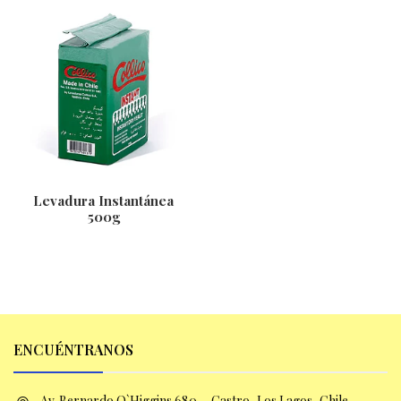
Levadura Instantánea
500g
ENCUÉNTRANOS
Av. Bernardo O`Higgins 680, , Castro, Los Lagos, Chile