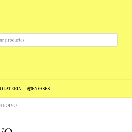
COLATERIA
📦ENVASES
N POLVO
VO