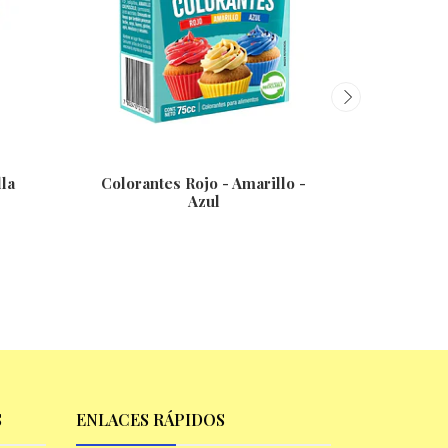
la
Colorantes Rojo - Amarillo -
Granu
Azul
S
ENLACES RÁPIDOS