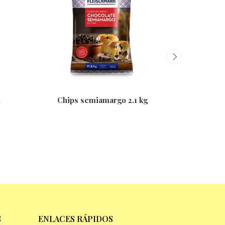
Crema 3 l
Chips semiamargo 2.1 kg
S
ENLACES RÁPIDOS